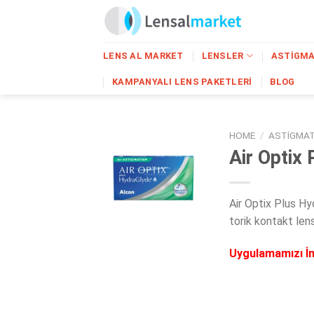
Skip
to
content
LENS AL MARKET
LENSLER
ASTIGMA
KAMPANYALI LENS PAKETLERI
BLOG
HOME
/
ASTIGMAT
Air Optix
Air Optix Plus Hyd
torik kontakt lens
Uygulamamızı İn