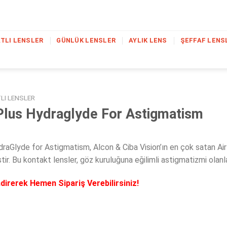
TLI LENSLER
GÜNLÜK LENSLER
AYLIK LENS
ŞEFFAF LENS
LI LENSLER
 Plus Hydraglyde For Astigmatism
raGlyde for Astigmatism, Alcon & Ciba Vision’ın en çok satan Air Op
tir. Bu kontakt lensler, göz kuruluğuna eğilimli astigmatizmi olan
direrek Hemen Sipariş Verebilirsiniz!