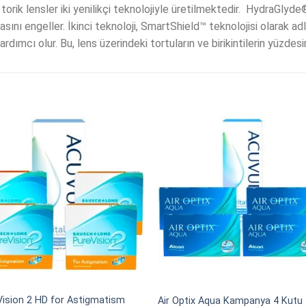
rik lensler iki yenilikçi teknolojiyle üretilmektedir. HydraGlyde
sını engeller. İkinci teknoloji, SmartShield™ teknolojisi olarak adla
ımcı olur. Bu, lens üzerindeki tortuların ve birikintilerin yüzdesi
Vision 2 HD for Astigmatism
Air Optix Aqua Kampanya 4 Kutu