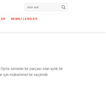
Search
for:
LER
RENKLI LENSLER
tix serisinin bir parçası olan aylık bir
lar için mükemmel bir seçimdir.