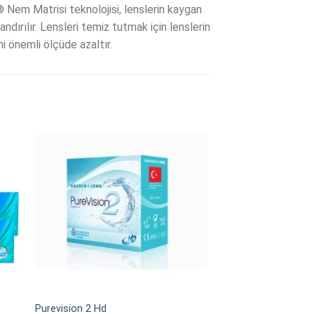
® Nem Matrisi teknolojisi, lenslerin kaygan
ndırılır. Lensleri temiz tutmak için lenslerin
ni önemli ölçüde azaltır.
Purevision 2 Hd
Soflens 59 Kampan