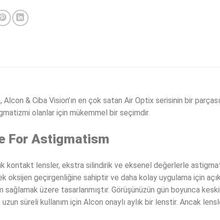
con & Ciba Vision’ın en çok satan Air Optix serisinin bir parçası o
igmatizmi olanlar için mükemmel bir seçimdir.
de For Astigmatism
k kontakt lensler, ekstra silindirik ve eksenel değerlerle astigma
oksijen geçirgenliğine sahiptir ve daha kolay uygulama için açık
num sağlamak üzere tasarlanmıştır. Görüşünüzün gün boyunca keski
zun süreli kullanım için Alcon onaylı aylık bir lenstir. Ancak le